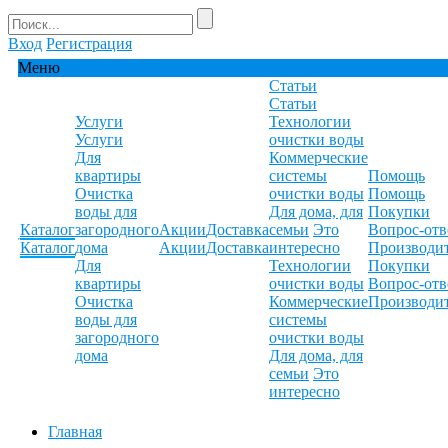
Вход
Регистрация
Меню
Статьи
Статьи
Услуги
Технологии
Услуги
очистки воды
Для
Коммерческие
квартиры
системы
Помощь
Очистка
очистки воды
Помощь
воды для
Для дома, для
Покупки
Каталог
загородного
Акции
Доставка
семьи
Это
Вопрос-отв
Каталог
дома
Акции
Доставка
интересно
Производи
Для
Технологии
Покупки
квартиры
очистки воды
Вопрос-отв
Очистка
Коммерческие
Производи
воды для
системы
загородного
очистки воды
дома
Для дома, для
семьи
Это
интересно
Главная