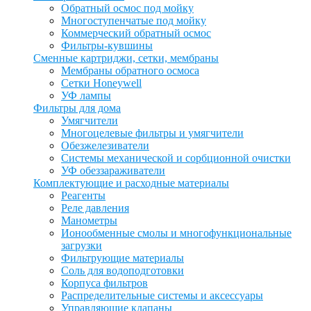
Обратный осмос под мойку
Многоступенчатые под мойку
Коммерческий обратный осмос
Фильтры-кувшины
Сменные картриджи, сетки, мембраны
Мембраны обратного осмоса
Сетки Honeywell
УФ лампы
Фильтры для дома
Умягчители
Многоцелевые фильтры и умягчители
Обезжелезиватели
Системы механической и сорбционной очистки
УФ обеззараживатели
Комплектующие и расходные материалы
Реагенты
Реле давления
Манометры
Ионообменные смолы и многофункциональные
загрузки
Фильтрующие материалы
Соль для водоподготовки
Корпуса фильтров
Распределительные системы и аксессуары
Управляющие клапаны