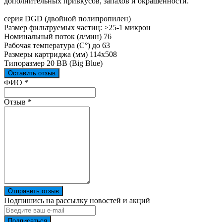
дополнительных привкусов, запахов и окрашенности.
серия DGD (двойной полипропилен)
Размер фильтруемых частиц: >25-1 микрон
Номинальный поток (л/мин) 76
Рабочая температура (С°) до 63
Размеры картриджа (мм) 114x508
Типоразмер 20 BB (Big Blue)
Оставить отзыв
Ваш отзыв был отправлен!
ФИО
*
Отзыв
*
Отправить отзыв
Подпишись на рассылку новостей и акций