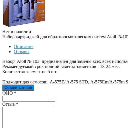
Нет в наличии
Набор картриджей для обратноосмотических систем Atoll №10
Описание
Отзывы
Набор Atoll № 103 предназначен для замены всех всех использ
Рекомендуемый срок полной замены элементов - 18-24 мес.
Количество элементов 5 шт.
Подходит для осмосов: A-575E/ A-575 STD, А-575Em/A-575m 
Оставить отзыв
Ваш отзыв был отправлен!
ФИО
*
Отзыв
*