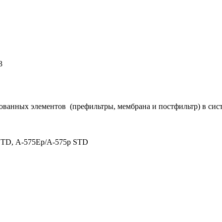
3
ованных элементов (префильтры, мембрана и постфильтр) в сист
STD, А-575Ep/A-575p STD