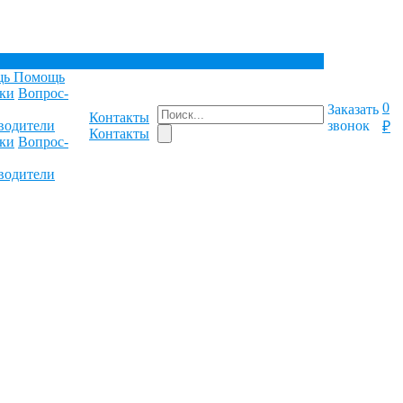
щь
Помощь
ки
Вопрос-
0
Заказать
Контакты
водители
звонок
₽
Контакты
ки
Вопрос-
водители