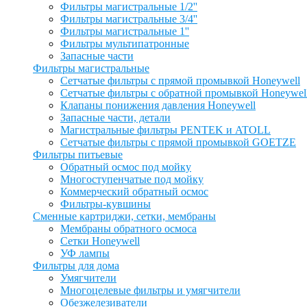
Фильтры магистральные 1/2''
Фильтры магистральные 3/4''
Фильтры магистральные 1''
Фильтры мультипатронные
Запасные части
Фильтры магистральные
Сетчатые фильтры с прямой промывкой Honeywell
Сетчатые фильтры с обратной промывкой Honeywel
Клапаны понижения давления Honeywell
Запасные части, детали
Магистральные фильтры PENTEK и ATOLL
Сетчатые фильтры с прямой промывкой GOETZE
Фильтры питьевые
Обратный осмос под мойку
Многоступенчатые под мойку
Коммерческий обратный осмос
Фильтры-кувшины
Сменные картриджи, сетки, мембраны
Мембраны обратного осмоса
Сетки Honeywell
УФ лампы
Фильтры для дома
Умягчители
Многоцелевые фильтры и умягчители
Обезжелезиватели