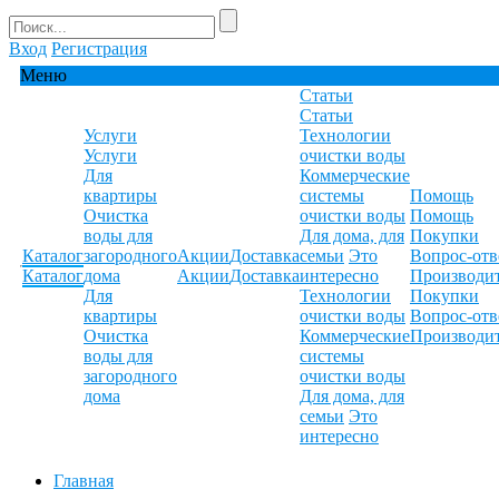
Вход
Регистрация
Меню
Статьи
Статьи
Услуги
Технологии
Услуги
очистки воды
Для
Коммерческие
квартиры
системы
Помощь
Очистка
очистки воды
Помощь
воды для
Для дома, для
Покупки
Каталог
загородного
Акции
Доставка
семьи
Это
Вопрос-отв
Каталог
дома
Акции
Доставка
интересно
Производи
Для
Технологии
Покупки
квартиры
очистки воды
Вопрос-отв
Очистка
Коммерческие
Производи
воды для
системы
загородного
очистки воды
дома
Для дома, для
семьи
Это
интересно
Главная