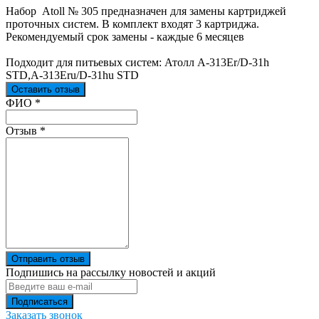
Набор Atoll № 305 предназначен для замены картриджей
проточных систем. В комплект входят 3 картриджа.
Рекомендуемый срок замены - каждые 6 месяцев
Подходит для питьевых систем: Атолл А-313Er/D-31h
STD,А-313Eru/D-31hu STD
Оставить отзыв
Ваш отзыв был отправлен!
ФИО
*
Отзыв
*
Отправить отзыв
Подпишись на рассылку новостей и акций
Заказать звонок