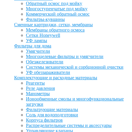
Обратный осмос под мойку
Многоступенчатые под мойку
Коммерческий обратный осмос
Фильтры-кувшины
Сменные картриджи, сетки, мембраны
Мембраны обратного осмоса
Сетки Honeywell
УФ лампы
Фильтры для дома
Умягчители
Многоцелевые фильтры и умягчители
Обезжелезиватели
Системы механической и сорбционной очистки
УФ обеззараживатели
Комплектующие и расходные материалы
Реагенты
Реле давления
Манометры
Ионообменные смолы и многофункциональные
загрузки
Фильтрующие материалы
Соль для водоподготовки
Корпуса фильтров
Распределительные системы и аксессуары
Управляющие клапаны