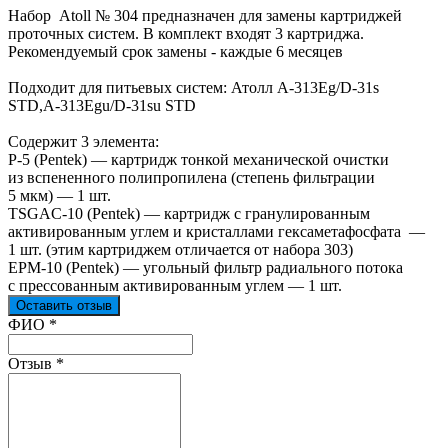
Набор Atoll № 304 предназначен для замены картриджей
проточных систем. В комплект входят 3 картриджа.
Рекомендуемый срок замены - каждые 6 месяцев
Подходит для питьевых систем: Атолл А-313Eg/D-31s
STD,А-313Egu/D-31su STD
Содержит 3 элемента:
P-5 (Pentek) — картридж тонкой механической очистки
из вспененного полипропилена (степень фильтрации
5 мкм) — 1 шт.
TSGAC-10 (Pentek) — картридж с гранулированным
активированным углем и кристаллами гексаметафосфата —
1 шт. (этим картриджем отличается от набора 303)
EPM-10 (Pentek) — угольный фильтр радиального потока
с прессованным активированным углем — 1 шт.
Оставить отзыв
Ваш отзыв был отправлен!
ФИО
*
Отзыв
*