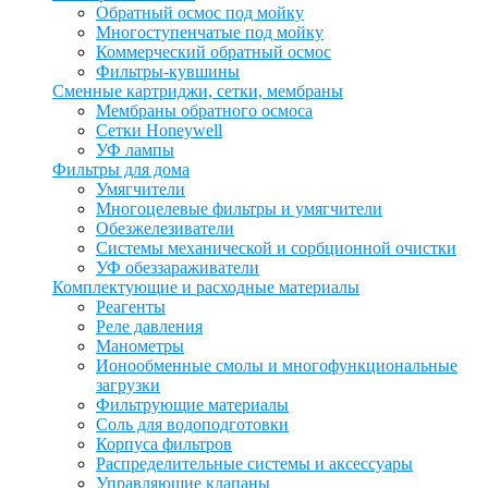
Обратный осмос под мойку
Многоступенчатые под мойку
Коммерческий обратный осмос
Фильтры-кувшины
Сменные картриджи, сетки, мембраны
Мембраны обратного осмоса
Сетки Honeywell
УФ лампы
Фильтры для дома
Умягчители
Многоцелевые фильтры и умягчители
Обезжелезиватели
Системы механической и сорбционной очистки
УФ обеззараживатели
Комплектующие и расходные материалы
Реагенты
Реле давления
Манометры
Ионообменные смолы и многофункциональные
загрузки
Фильтрующие материалы
Соль для водоподготовки
Корпуса фильтров
Распределительные системы и аксессуары
Управляющие клапаны