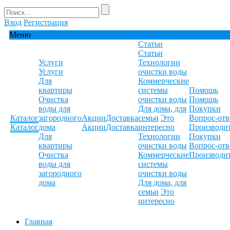
Вход
Регистрация
Меню
Статьи
Статьи
Услуги
Технологии
Услуги
очистки воды
Для
Коммерческие
квартиры
системы
Помощь
Очистка
очистки воды
Помощь
воды для
Для дома, для
Покупки
Каталог
загородного
Акции
Доставка
семьи
Это
Вопрос-отв
Каталог
дома
Акции
Доставка
интересно
Производи
Для
Технологии
Покупки
квартиры
очистки воды
Вопрос-отв
Очистка
Коммерческие
Производи
воды для
системы
загородного
очистки воды
дома
Для дома, для
семьи
Это
интересно
Главная