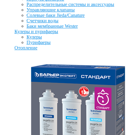
Распределительные системы и аксессуары
Управляющие клапаны
Солевые баки Jieda/Canature
Счетчики воды
Баки мембранные Wester
Кулеры и пурифаеры
Кулеры
Пурифаеры
Отопление