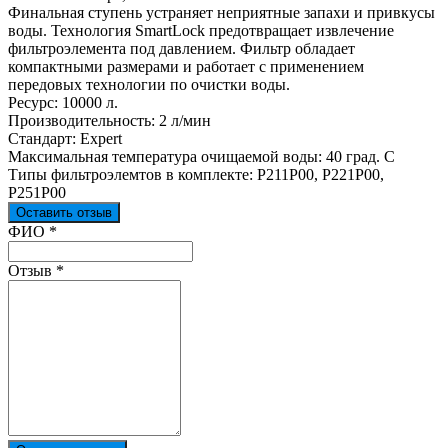
Финальная ступень устраняет неприятные запахи и привкусы
воды. Технология SmartLock предотвращает извлечение
фильтроэлемента под давлением. Фильтр обладает
компактными размерами и работает с применением
передовых технологии по очистки воды.
Ресурс: 10000 л.
Производительность: 2 л/мин
Стандарт: Expert
Максимальная температура очищаемой воды: 40 град. С
Типы фильтроэлемтов в комплекте: Р211Р00, Р221Р00,
Р251Р00
Оставить отзыв
Ваш отзыв был отправлен!
ФИО
*
Отзыв
*