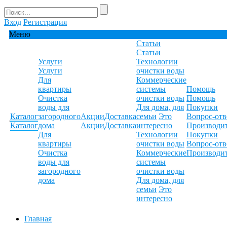
Вход
Регистрация
Меню
Статьи
Статьи
Услуги
Технологии
Услуги
очистки воды
Для
Коммерческие
квартиры
системы
Помощь
Очистка
очистки воды
Помощь
воды для
Для дома, для
Покупки
Каталог
загородного
Акции
Доставка
семьи
Это
Вопрос-отв
Каталог
дома
Акции
Доставка
интересно
Производи
Для
Технологии
Покупки
квартиры
очистки воды
Вопрос-отв
Очистка
Коммерческие
Производи
воды для
системы
загородного
очистки воды
дома
Для дома, для
семьи
Это
интересно
Главная