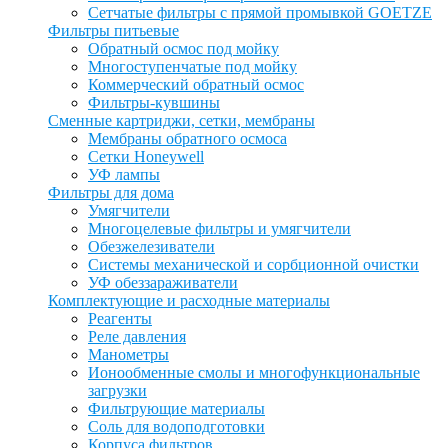
Сетчатые фильтры с прямой промывкой GOETZE
Фильтры питьевые
Обратный осмос под мойку
Многоступенчатые под мойку
Коммерческий обратный осмос
Фильтры-кувшины
Сменные картриджи, сетки, мембраны
Мембраны обратного осмоса
Сетки Honeywell
УФ лампы
Фильтры для дома
Умягчители
Многоцелевые фильтры и умягчители
Обезжелезиватели
Системы механической и сорбционной очистки
УФ обеззараживатели
Комплектующие и расходные материалы
Реагенты
Реле давления
Манометры
Ионообменные смолы и многофункциональные
загрузки
Фильтрующие материалы
Соль для водоподготовки
Корпуса фильтров