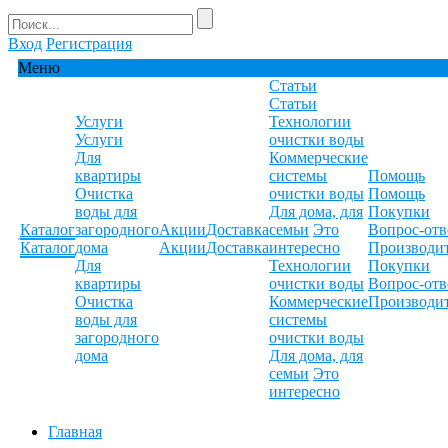
Вход
Регистрация
Меню
Статьи
Статьи
Услуги
Технологии
Услуги
очистки воды
Для
Коммерческие
квартиры
системы
Помощь
Очистка
очистки воды
Помощь
воды для
Для дома, для
Покупки
Каталог
загородного
Акции
Доставка
семьи
Это
Вопрос-отв
Каталог
дома
Акции
Доставка
интересно
Производи
Для
Технологии
Покупки
квартиры
очистки воды
Вопрос-отв
Очистка
Коммерческие
Производи
воды для
системы
загородного
очистки воды
дома
Для дома, для
семьи
Это
интересно
Главная