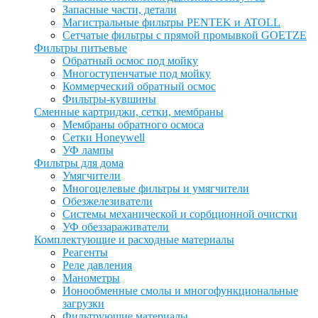
Запасные части, детали
Магистральные фильтры PENTEK и ATOLL
Сетчатые фильтры с прямой промывкой GOETZE
Фильтры питьевые
Обратный осмос под мойку
Многоступенчатые под мойку
Коммерческий обратный осмос
Фильтры-кувшины
Сменные картриджи, сетки, мембраны
Мембраны обратного осмоса
Сетки Honeywell
УФ лампы
Фильтры для дома
Умягчители
Многоцелевые фильтры и умягчители
Обезжелезиватели
Системы механической и сорбционной очистки
УФ обеззараживатели
Комплектующие и расходные материалы
Реагенты
Реле давления
Манометры
Ионообменные смолы и многофункциональные
загрузки
Фильтрующие материалы