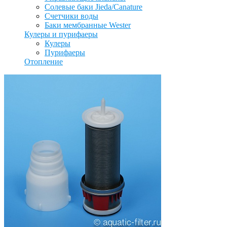
Солевые баки Jieda/Canature
Счетчики воды
Баки мембранные Wester
Кулеры и пурифаеры
Кулеры
Пурифаеры
Отопление