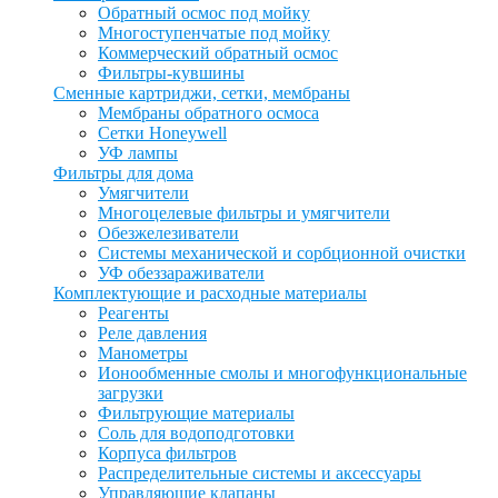
Обратный осмос под мойку
Многоступенчатые под мойку
Коммерческий обратный осмос
Фильтры-кувшины
Сменные картриджи, сетки, мембраны
Мембраны обратного осмоса
Сетки Honeywell
УФ лампы
Фильтры для дома
Умягчители
Многоцелевые фильтры и умягчители
Обезжелезиватели
Системы механической и сорбционной очистки
УФ обеззараживатели
Комплектующие и расходные материалы
Реагенты
Реле давления
Манометры
Ионообменные смолы и многофункциональные
загрузки
Фильтрующие материалы
Соль для водоподготовки
Корпуса фильтров
Распределительные системы и аксессуары
Управляющие клапаны