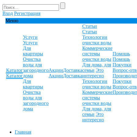
Вход
Регистрация
Меню
Статьи
Статьи
Услуги
Технологии
Услуги
очистки воды
Для
Коммерческие
квартиры
системы
Помощь
Очистка
очистки воды
Помощь
воды для
Для дома, для
Покупки
Каталог
загородного
Акции
Доставка
семьи
Это
Вопрос-отв
Каталог
дома
Акции
Доставка
интересно
Производи
Для
Технологии
Покупки
квартиры
очистки воды
Вопрос-отв
Очистка
Коммерческие
Производи
воды для
системы
загородного
очистки воды
дома
Для дома, для
семьи
Это
интересно
Главная