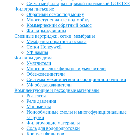
Сетчатые фильтры с прямой промывкой GOETZE
Фильтры питьевые
Обратный осмос под мойку
Многоступенчатые под мойку
Коммерческий обратный осмос
Фильтры-кувшины
Сменные картриджи, сетки, мембраны
Мембраны обратного осмоса
Сетки Honeywell
УФ лампы
Фильтры для дома
Умягчители
Многоцелевые фильтры и умягчители
Обезжелезиватели
Системы механической и сорбционной очистки
УФ обеззараживатели
Комплектующие и расходные материалы
Реагенты
Реле давления
Манометры
Ионообменные смолы и многофункциональные
загрузки
Фильтрующие материалы
Соль для водоподготовки
Корпуса фильтров