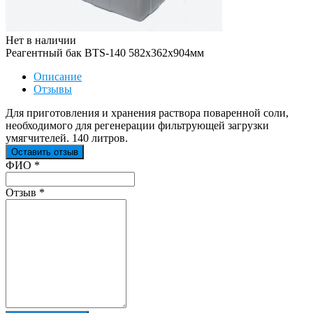
Нет в наличии
Реагентный бак BTS-140 582х362х904мм
Описание
Отзывы
Для приготовления и хранения раствора поваренной соли,
необходимого для регенерации фильтрующей загрузки
умягчителей. 140 литров.
Оставить отзыв
Ваш отзыв был отправлен!
ФИО
*
Отзыв
*