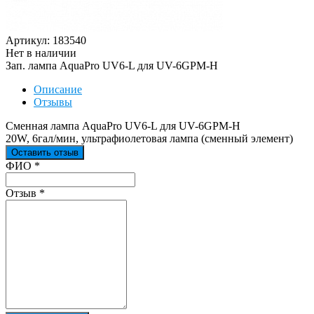
Артикул: 183540
Нет в наличии
Зап. лампа AquaPro UV6-L для UV-6GPM-H
Описание
Отзывы
Сменная лампа AquaPro UV6-L для UV-6GPM-H
20W, 6гал/мин, ультрафиолетовая лампа (сменный элемент)
Оставить отзыв
Ваш отзыв был отправлен!
ФИО
*
Отзыв
*