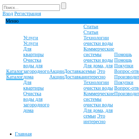
Вход
Регистрация
Меню
Статьи
Статьи
Услуги
Технологии
Услуги
очистки воды
Для
Коммерческие
квартиры
системы
Помощь
Очистка
очистки воды
Помощь
воды для
Для дома, для
Покупки
Каталог
загородного
Акции
Доставка
семьи
Это
Вопрос-отв
Каталог
дома
Акции
Доставка
интересно
Производи
Для
Технологии
Покупки
квартиры
очистки воды
Вопрос-отв
Очистка
Коммерческие
Производи
воды для
системы
загородного
очистки воды
дома
Для дома, для
семьи
Это
интересно
Главная