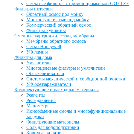
Сетчатые фильтры с прямой промывкой GOETZE
Фильтры питьевые
Обратный осмос под мойку
Многоступенчатые под мойку
Коммерческий обратный осмос
Фильтры-кувшины
Сменные картриджи, сетки, мембраны
Мембраны обратного осмоса
Сетки Honeywell
УФ лампы
Фильтры для дома
Умягчители
Многоцелевые фильтры и умягчители
Обезжелезиватели
Системы механической и сорбционной очистки
УФ обеззараживатели
Комплектующие и расходные материалы
Реагенты
Реле давления
Манометры
Ионообменные смолы и многофункциональные
загрузки
Фильтрующие материалы
Соль для водоподготовки
Корпуса фильтров