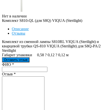
Нет в наличии
Комплект S810-QL (для S8Q) VIQUA (Sterilight)
Описание
Отзывы
Комплект из сменной лампы S810RL VIQUA (Sterilight) и
кварцевой трубки QS-810 VIQUA (Sterilight) для S8Q-PA/2
Sterilight
Габарит упаковки 0,58 ? 0,12 ? 0,12 м
Оставить отзыв
Ваш отзыв был отправлен!
ФИО
*
Отзыв
*