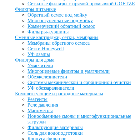
Сетчатые фильтры с прямой промывкой GOETZE
Фильтры питьевые
Обратный осмос под мойку
Многоступенчатые под мойку
Коммерческий обратный осмос
Фильтры-кувшины
Сменные картриджи, сетки, мембраны
Мембраны обратного осмоса
Сетки Honeywell
УФ лампы
Фильтры для дома
Умягчители
Многоцелевые фильтры и умягчители
Обезжелезиватели
Системы механической и сорбционной очистки
УФ обеззараживатели
Комплектующие и расходные материалы
Реагенты
Реле давления
Манометры
Ионообменные смолы и многофункциональные
загрузки
Фильтрующие материалы
Соль для водоподготовки
Корпуса фильтров