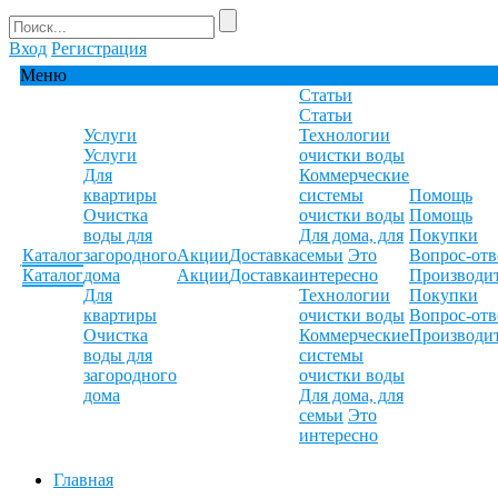
Вход
Регистрация
Меню
Статьи
Статьи
Услуги
Технологии
Услуги
очистки воды
Для
Коммерческие
квартиры
системы
Помощь
Очистка
очистки воды
Помощь
воды для
Для дома, для
Покупки
Каталог
загородного
Акции
Доставка
семьи
Это
Вопрос-отв
Каталог
дома
Акции
Доставка
интересно
Производи
Для
Технологии
Покупки
квартиры
очистки воды
Вопрос-отв
Очистка
Коммерческие
Производи
воды для
системы
загородного
очистки воды
дома
Для дома, для
семьи
Это
интересно
Главная