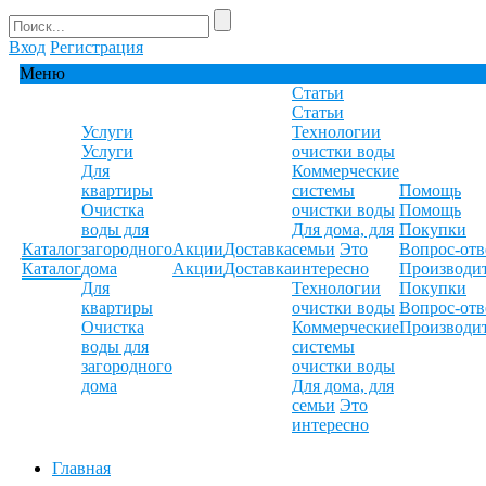
Вход
Регистрация
Меню
Статьи
Статьи
Услуги
Технологии
Услуги
очистки воды
Для
Коммерческие
квартиры
системы
Помощь
Очистка
очистки воды
Помощь
воды для
Для дома, для
Покупки
Каталог
загородного
Акции
Доставка
семьи
Это
Вопрос-отв
Каталог
дома
Акции
Доставка
интересно
Производи
Для
Технологии
Покупки
квартиры
очистки воды
Вопрос-отв
Очистка
Коммерческие
Производи
воды для
системы
загородного
очистки воды
дома
Для дома, для
семьи
Это
интересно
Главная