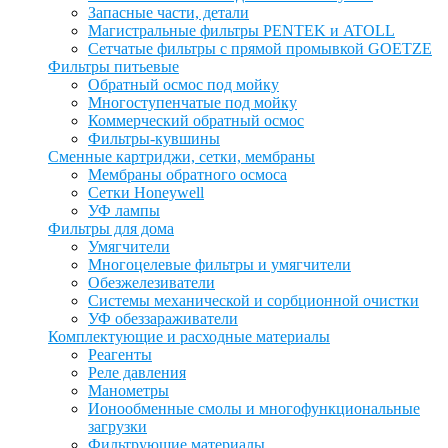
Запасные части, детали
Магистральные фильтры PENTEK и ATOLL
Сетчатые фильтры с прямой промывкой GOETZE
Фильтры питьевые
Обратный осмос под мойку
Многоступенчатые под мойку
Коммерческий обратный осмос
Фильтры-кувшины
Сменные картриджи, сетки, мембраны
Мембраны обратного осмоса
Сетки Honeywell
УФ лампы
Фильтры для дома
Умягчители
Многоцелевые фильтры и умягчители
Обезжелезиватели
Системы механической и сорбционной очистки
УФ обеззараживатели
Комплектующие и расходные материалы
Реагенты
Реле давления
Манометры
Ионообменные смолы и многофункциональные
загрузки
Фильтрующие материалы