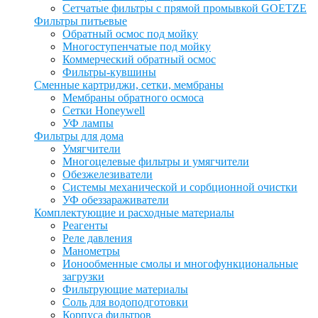
Сетчатые фильтры с прямой промывкой GOETZE
Фильтры питьевые
Обратный осмос под мойку
Многоступенчатые под мойку
Коммерческий обратный осмос
Фильтры-кувшины
Сменные картриджи, сетки, мембраны
Мембраны обратного осмоса
Сетки Honeywell
УФ лампы
Фильтры для дома
Умягчители
Многоцелевые фильтры и умягчители
Обезжелезиватели
Системы механической и сорбционной очистки
УФ обеззараживатели
Комплектующие и расходные материалы
Реагенты
Реле давления
Манометры
Ионообменные смолы и многофункциональные
загрузки
Фильтрующие материалы
Соль для водоподготовки
Корпуса фильтров