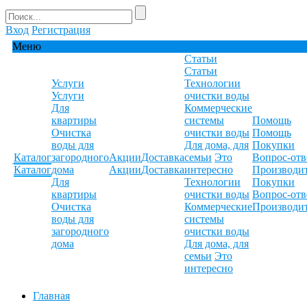
Вход
Регистрация
Меню
Статьи
Статьи
Услуги
Технологии
Услуги
очистки воды
Для
Коммерческие
квартиры
системы
Помощь
Очистка
очистки воды
Помощь
воды для
Для дома, для
Покупки
Каталог
загородного
Акции
Доставка
семьи
Это
Вопрос-отв
Каталог
дома
Акции
Доставка
интересно
Производи
Для
Технологии
Покупки
квартиры
очистки воды
Вопрос-отв
Очистка
Коммерческие
Производи
воды для
системы
загородного
очистки воды
дома
Для дома, для
семьи
Это
интересно
Главная