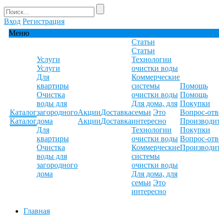
Вход
Регистрация
Меню
Статьи
Статьи
Услуги
Технологии
Услуги
очистки воды
Для
Коммерческие
квартиры
системы
Помощь
Очистка
очистки воды
Помощь
воды для
Для дома, для
Покупки
Каталог
загородного
Акции
Доставка
семьи
Это
Вопрос-отв
Каталог
дома
Акции
Доставка
интересно
Производи
Для
Технологии
Покупки
квартиры
очистки воды
Вопрос-отв
Очистка
Коммерческие
Производи
воды для
системы
загородного
очистки воды
дома
Для дома, для
семьи
Это
интересно
Главная