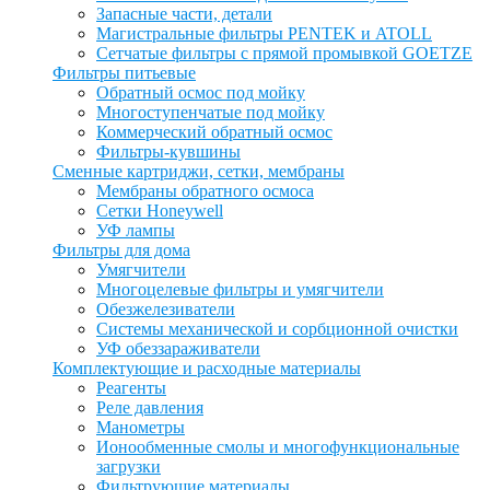
Запасные части, детали
Магистральные фильтры PENTEK и ATOLL
Сетчатые фильтры с прямой промывкой GOETZE
Фильтры питьевые
Обратный осмос под мойку
Многоступенчатые под мойку
Коммерческий обратный осмос
Фильтры-кувшины
Сменные картриджи, сетки, мембраны
Мембраны обратного осмоса
Сетки Honeywell
УФ лампы
Фильтры для дома
Умягчители
Многоцелевые фильтры и умягчители
Обезжелезиватели
Системы механической и сорбционной очистки
УФ обеззараживатели
Комплектующие и расходные материалы
Реагенты
Реле давления
Манометры
Ионообменные смолы и многофункциональные
загрузки
Фильтрующие материалы