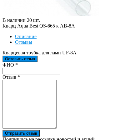
В наличии
20
шт
.
Кварц Aqua Best QS-665 к АВ-8А
Описание
Отзывы
Кварцевая трубка для ламп UF-8A
Оставить отзыв
Ваш отзыв был отправлен!
ФИО
*
Отзыв
*
Отправить отзыв
Подпишись на рассылку новостей и акций