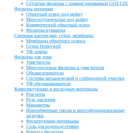
Сетчатые фильтры с прямой промывкой GOETZE
Фильтры питьевые
Обратный осмос под мойку
Многоступенчатые под мойку
Коммерческий обратный осмос
Фильтры-кувшины
Сменные картриджи, сетки, мембраны
Мембраны обратного осмоса
Сетки Honeywell
УФ лампы
Фильтры для дома
Умягчители
Многоцелевые фильтры и умягчители
Обезжелезиватели
Системы механической и сорбционной очистки
УФ обеззараживатели
Комплектующие и расходные материалы
Реагенты
Реле давления
Манометры
Ионообменные смолы и многофункциональные
загрузки
Фильтрующие материалы
Соль для водоподготовки
Корпуса фильтров