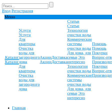
Вход
Регистрация
Меню
Статьи
Статьи
Услуги
Технологии
Услуги
очистки воды
Для
Коммерческие
квартиры
системы
Помощь
Очистка
очистки воды
Помощь
воды для
Для дома, для
Покупки
Каталог
загородного
Акции
Доставка
семьи
Это
Вопрос-отв
Каталог
дома
Акции
Доставка
интересно
Производи
Для
Технологии
Покупки
квартиры
очистки воды
Вопрос-отв
Очистка
Коммерческие
Производи
воды для
системы
загородного
очистки воды
дома
Для дома, для
семьи
Это
интересно
Главная