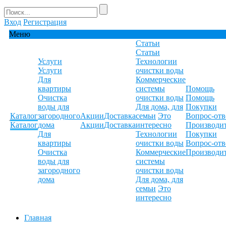
Вход
Регистрация
Меню
Статьи
Статьи
Услуги
Технологии
Услуги
очистки воды
Для
Коммерческие
квартиры
системы
Помощь
Очистка
очистки воды
Помощь
воды для
Для дома, для
Покупки
Каталог
загородного
Акции
Доставка
семьи
Это
Вопрос-отв
Каталог
дома
Акции
Доставка
интересно
Производи
Для
Технологии
Покупки
квартиры
очистки воды
Вопрос-отв
Очистка
Коммерческие
Производи
воды для
системы
загородного
очистки воды
дома
Для дома, для
семьи
Это
интересно
Главная