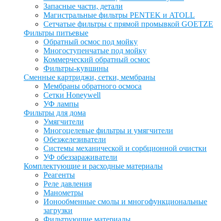
Запасные части, детали
Магистральные фильтры PENTEK и ATOLL
Сетчатые фильтры с прямой промывкой GOETZE
Фильтры питьевые
Обратный осмос под мойку
Многоступенчатые под мойку
Коммерческий обратный осмос
Фильтры-кувшины
Сменные картриджи, сетки, мембраны
Мембраны обратного осмоса
Сетки Honeywell
УФ лампы
Фильтры для дома
Умягчители
Многоцелевые фильтры и умягчители
Обезжелезиватели
Системы механической и сорбционной очистки
УФ обеззараживатели
Комплектующие и расходные материалы
Реагенты
Реле давления
Манометры
Ионообменные смолы и многофункциональные
загрузки
Фильтрующие материалы