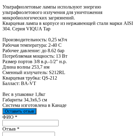
Ультрафиолетовые лампы используют энергию
ультрафиолетового излучения для уничтожения
микробиологических загрязнений.
Кварцевая лампа в корпусе из нержавеющей стали марки AISI
304. Серия VIQUA Tap
Производительность: 0,25 м3\ч
Рабочая температура: 2-40 С
Рабочее давление: до 8.62 бар
Потребляемая мощность: 13 Вт
Размер портов 3/8 в.р.-1/2" н.р.
Длина волны 253,7 нм
Сменный излучатель: S212RL
Кварцевая трубка: QS-212
Балласт: BA-VT
Вес в упаковке 1,8кг
Габариты 34,3х6,5 см
Система изготовлена в Канаде
Оставить отзыв
Ваш отзыв был отправлен!
ФИО
*
Отзыв
*