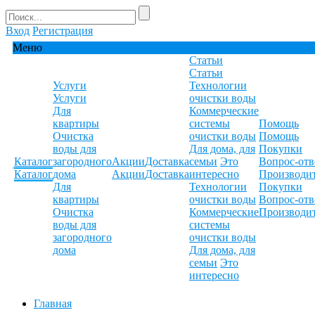
Вход
Регистрация
Меню
Статьи
Статьи
Услуги
Технологии
Услуги
очистки воды
Для
Коммерческие
квартиры
системы
Помощь
Очистка
очистки воды
Помощь
воды для
Для дома, для
Покупки
Каталог
загородного
Акции
Доставка
семьи
Это
Вопрос-отв
Каталог
дома
Акции
Доставка
интересно
Производи
Для
Технологии
Покупки
квартиры
очистки воды
Вопрос-отв
Очистка
Коммерческие
Производи
воды для
системы
загородного
очистки воды
дома
Для дома, для
семьи
Это
интересно
Главная