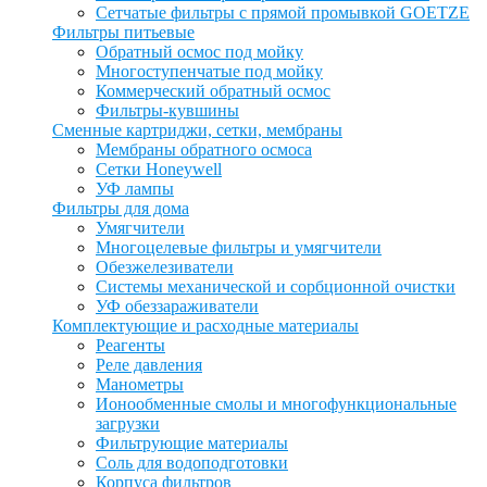
Сетчатые фильтры с прямой промывкой GOETZE
Фильтры питьевые
Обратный осмос под мойку
Многоступенчатые под мойку
Коммерческий обратный осмос
Фильтры-кувшины
Сменные картриджи, сетки, мембраны
Мембраны обратного осмоса
Сетки Honeywell
УФ лампы
Фильтры для дома
Умягчители
Многоцелевые фильтры и умягчители
Обезжелезиватели
Системы механической и сорбционной очистки
УФ обеззараживатели
Комплектующие и расходные материалы
Реагенты
Реле давления
Манометры
Ионообменные смолы и многофункциональные
загрузки
Фильтрующие материалы
Соль для водоподготовки
Корпуса фильтров