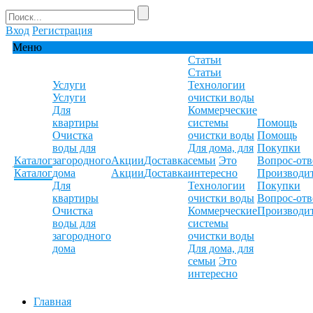
Вход
Регистрация
Меню
Статьи
Статьи
Услуги
Технологии
Услуги
очистки воды
Для
Коммерческие
квартиры
системы
Помощь
Очистка
очистки воды
Помощь
воды для
Для дома, для
Покупки
Каталог
загородного
Акции
Доставка
семьи
Это
Вопрос-отв
Каталог
дома
Акции
Доставка
интересно
Производи
Для
Технологии
Покупки
квартиры
очистки воды
Вопрос-отв
Очистка
Коммерческие
Производи
воды для
системы
загородного
очистки воды
дома
Для дома, для
семьи
Это
интересно
Главная