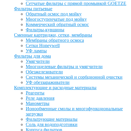
Сетчатые фильтры с прямой промывкой GOETZE
Фильтры питьевые
Обратный осмос под мойку
Многоступенчатые под мойку
Коммерческий обратный осмос
Фильтры-кувшины
Сменные картриджи, сетки, мембраны
Мембраны обратного осмоса
Сетки Honeywell
УФ лампы
Фильтры для дома
Умягчители
Многоцелевые фильтры и умягчители
Обезжелезиватели
Системы механической и сорбционной очистки
УФ обеззараживатели
Комплектующие и расходные материалы
Реагенты
Реле давления
Манометры
Ионообменные смолы и многофункциональные
загрузки
Фильтрующие материалы
Соль для водоподготовки
Корпуса фильтров