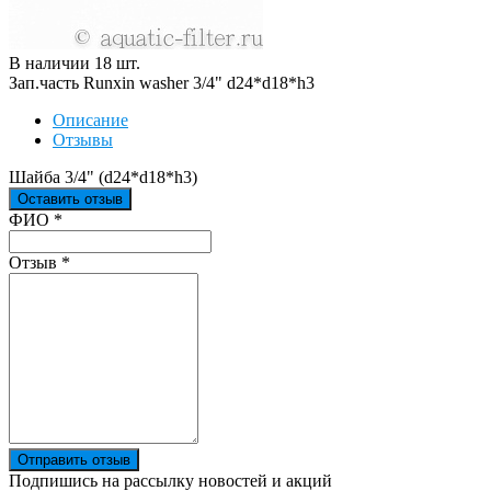
В наличии
18
шт
.
Зап.часть Runxin washer 3/4" d24*d18*h3
Описание
Отзывы
Шайба 3/4" (d24*d18*h3)
Оставить отзыв
Ваш отзыв был отправлен!
ФИО
*
Отзыв
*
Отправить отзыв
Подпишись на рассылку новостей и акций