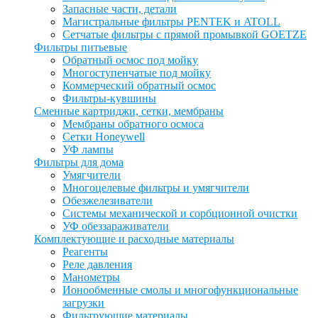
Запасные части, детали
Магистральные фильтры PENTEK и ATOLL
Сетчатые фильтры с прямой промывкой GOETZE
Фильтры питьевые
Обратный осмос под мойку
Многоступенчатые под мойку
Коммерческий обратный осмос
Фильтры-кувшины
Сменные картриджи, сетки, мембраны
Мембраны обратного осмоса
Сетки Honeywell
УФ лампы
Фильтры для дома
Умягчители
Многоцелевые фильтры и умягчители
Обезжелезиватели
Системы механической и сорбционной очистки
УФ обеззараживатели
Комплектующие и расходные материалы
Реагенты
Реле давления
Манометры
Ионообменные смолы и многофункциональные
загрузки
Фильтрующие материалы