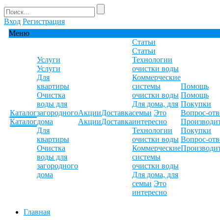
Вход
Регистрация
Меню
Статьи
Статьи
Услуги
Технологии
Услуги
очистки воды
Для
Коммерческие
квартиры
системы
Помощь
Очистка
очистки воды
Помощь
воды для
Для дома, для
Покупки
Каталог
загородного
Акции
Доставка
семьи
Это
Вопрос-отв
Каталог
дома
Акции
Доставка
интересно
Производи
Для
Технологии
Покупки
квартиры
очистки воды
Вопрос-отв
Очистка
Коммерческие
Производи
воды для
системы
загородного
очистки воды
дома
Для дома, для
семьи
Это
интересно
Главная