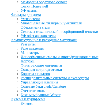
Мембраны обратного осмоса
Сетки Honeywell
УФ лампы
Фильтры для дома
Умягчители
Многоцелевые фильтры и умягчители
Обезжелезиватели
Системы механической и сорбционной очистки
УФ обеззараживатели
Комплектующие и расходные материалы
Реагенты
Реле давления
Манометры
Ионообменные смолы и многофункциональные
загрузки
Фильтрующие материалы
Соль для водоподготовки
Корпуса фильтров
Распределительные системы и аксессуары
Управляющие клапаны
Солевые баки Jieda/Canature
Счетчики воды
Баки мембранные Wester
Кулеры и пурифаеры
Кулеры