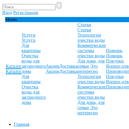
Вход
Регистрация
Меню
Статьи
Статьи
Услуги
Технологии
Услуги
очистки воды
Для
Коммерческие
квартиры
системы
Помощь
Очистка
очистки воды
Помощь
воды для
Для дома, для
Покупки
Каталог
загородного
Акции
Доставка
семьи
Это
Вопрос-отв
Каталог
дома
Акции
Доставка
интересно
Производи
Для
Технологии
Покупки
квартиры
очистки воды
Вопрос-отв
Очистка
Коммерческие
Производи
воды для
системы
загородного
очистки воды
дома
Для дома, для
семьи
Это
интересно
Главная