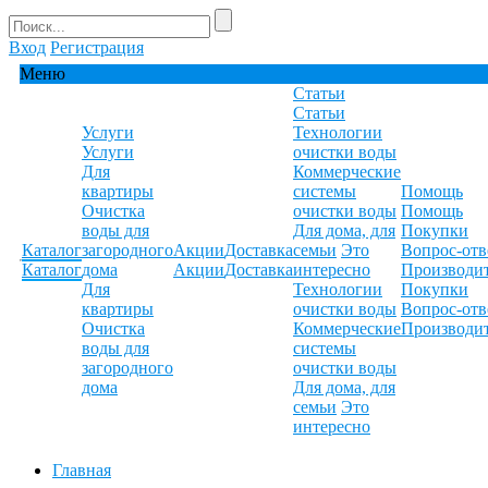
Вход
Регистрация
Меню
Статьи
Статьи
Услуги
Технологии
Услуги
очистки воды
Для
Коммерческие
квартиры
системы
Помощь
Очистка
очистки воды
Помощь
воды для
Для дома, для
Покупки
Каталог
загородного
Акции
Доставка
семьи
Это
Вопрос-отв
Каталог
дома
Акции
Доставка
интересно
Производи
Для
Технологии
Покупки
квартиры
очистки воды
Вопрос-отв
Очистка
Коммерческие
Производи
воды для
системы
загородного
очистки воды
дома
Для дома, для
семьи
Это
интересно
Главная