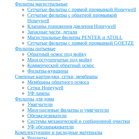
Фильтры магистральные
Сетчатые фильтры с прямой промывкой Honeywell
Сетчатые фильтры с обратной промывкой
Honeywell
Клапаны понижения давления Honeywell
Запасные части, детали
Магистральные фильтры PENTEK и ATOLL
Сетчатые фильтры с прямой промывкой GOETZE
Фильтры питьевые
Обратный осмос под мойку
Многоступенчатые под мойку
Коммерческий обратный осмос
Фильтры-кувшины
Сменные картриджи, сетки, мембраны
Мембраны обратного осмоса
Сетки Honeywell
УФ лампы
Фильтры для дома
Умягчители
Многоцелевые фильтры и умягчители
Обезжелезиватели
Системы механической и сорбционной очистки
УФ обеззараживатели
Комплектующие и расходные материалы
Реагенты