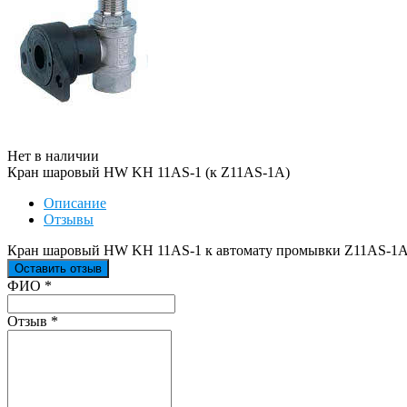
Нет в наличии
Кран шаровый HW KH 11AS-1 (к Z11AS-1A)
Описание
Отзывы
Кран шаровый HW KH 11AS-1 к автомату промывки Z11AS-1
Оставить отзыв
Ваш отзыв был отправлен!
ФИО
*
Отзыв
*