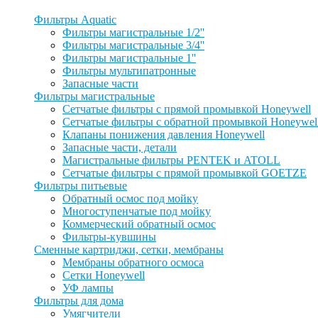
Фильтры Aquatic
Фильтры магистральные 1/2''
Фильтры магистральные 3/4''
Фильтры магистральные 1''
Фильтры мультипатронные
Запасные части
Фильтры магистральные
Сетчатые фильтры с прямой промывкой Honeywell
Сетчатые фильтры с обратной промывкой Honeywel
Клапаны понижения давления Honeywell
Запасные части, детали
Магистральные фильтры PENTEK и ATOLL
Сетчатые фильтры с прямой промывкой GOETZE
Фильтры питьевые
Обратный осмос под мойку
Многоступенчатые под мойку
Коммерческий обратный осмос
Фильтры-кувшины
Сменные картриджи, сетки, мембраны
Мембраны обратного осмоса
Сетки Honeywell
УФ лампы
Фильтры для дома
Умягчители