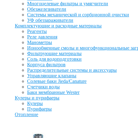
Многоцелевые фильтры и умягчители
Обезжелезиватели
Системы механической и сорбционной очистки
УФ обеззараживатели
Комплектующие и расходные материалы
Реагенты
Реле давления
Манометры
Ионообменные смолы и многофункциональные заг
Фильтрующие материалы
Соль для водоподготовки
Корпуса фильтров
Распределительные системы и аксессуары
Управляющие клапаны
Солевые баки Jieda/Canature
Счетчики воды
Баки мембранные Wester
Кулеры и пурифаеры
Кулеры
Пурифаеры
Отопление