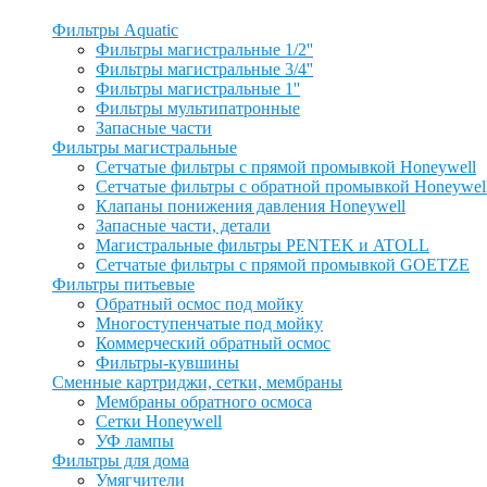
Фильтры Aquatic
Фильтры магистральные 1/2''
Фильтры магистральные 3/4''
Фильтры магистральные 1''
Фильтры мультипатронные
Запасные части
Фильтры магистральные
Сетчатые фильтры с прямой промывкой Honeywell
Сетчатые фильтры с обратной промывкой Honeywel
Клапаны понижения давления Honeywell
Запасные части, детали
Магистральные фильтры PENTEK и ATOLL
Сетчатые фильтры с прямой промывкой GOETZE
Фильтры питьевые
Обратный осмос под мойку
Многоступенчатые под мойку
Коммерческий обратный осмос
Фильтры-кувшины
Сменные картриджи, сетки, мембраны
Мембраны обратного осмоса
Сетки Honeywell
УФ лампы
Фильтры для дома
Умягчители