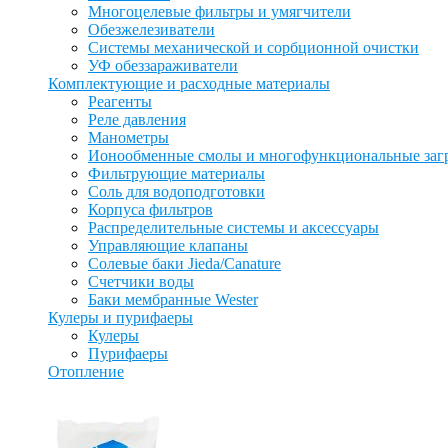
Многоцелевые фильтры и умягчители
Обезжелезиватели
Системы механической и сорбционной очистки
УФ обеззараживатели
Комплектующие и расходные материалы
Реагенты
Реле давления
Манометры
Ионообменные смолы и многофункциональные заг
Фильтрующие материалы
Соль для водоподготовки
Корпуса фильтров
Распределительные системы и аксессуары
Управляющие клапаны
Солевые баки Jieda/Canature
Счетчики воды
Баки мембранные Wester
Кулеры и пурифаеры
Кулеры
Пурифаеры
Отопление