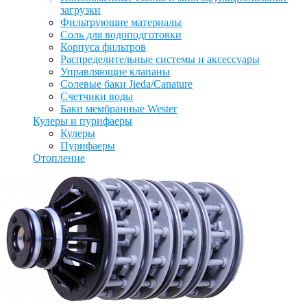
загрузки
Фильтрующие материалы
Соль для водоподготовки
Корпуса фильтров
Распределительные системы и аксессуары
Управляющие клапаны
Солевые баки Jieda/Canature
Счетчики воды
Баки мембранные Wester
Кулеры и пурифаеры
Кулеры
Пурифаеры
Отопление