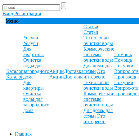
Вход
Регистрация
Меню
Статьи
Статьи
Услуги
Технологии
Услуги
очистки воды
Для
Коммерческие
квартиры
системы
Помощь
Очистка
очистки воды
Помощь
воды для
Для дома, для
Покупки
Каталог
загородного
Акции
Доставка
семьи
Это
Вопрос-отв
Каталог
дома
Акции
Доставка
интересно
Производи
Для
Технологии
Покупки
квартиры
очистки воды
Вопрос-отв
Очистка
Коммерческие
Производи
воды для
системы
загородного
очистки воды
дома
Для дома, для
семьи
Это
интересно
Главная