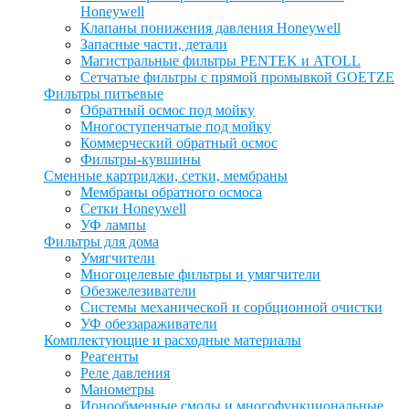
Honeywell
Клапаны понижения давления Honeywell
Запасные части, детали
Магистральные фильтры PENTEK и ATOLL
Сетчатые фильтры с прямой промывкой GOETZE
Фильтры питьевые
Обратный осмос под мойку
Многоступенчатые под мойку
Коммерческий обратный осмос
Фильтры-кувшины
Сменные картриджи, сетки, мембраны
Мембраны обратного осмоса
Сетки Honeywell
УФ лампы
Фильтры для дома
Умягчители
Многоцелевые фильтры и умягчители
Обезжелезиватели
Системы механической и сорбционной очистки
УФ обеззараживатели
Комплектующие и расходные материалы
Реагенты
Реле давления
Манометры
Ионообменные смолы и многофункциональные