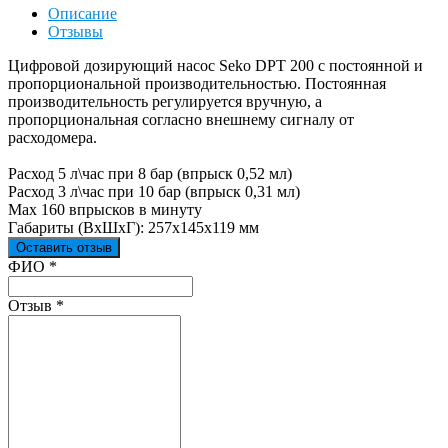
Описание
Отзывы
Цифровой дозирующий насос Seko DPT 200 с постоянной и
пропорциональной производительностью. Постоянная
производительность регулируется вручную, а
пропорциональная согласно внешнему сигналу от
расходомера.
Расход 5 л\час при 8 бар (впрыск 0,52 мл)
Расход 3 л\час при 10 бар (впрыск 0,31 мл)
Max 160 впрысков в минуту
Габариты (ВхШхГ): 257х145х119 мм
Оставить отзыв
Ваш отзыв был отправлен!
ФИО
*
Отзыв
*