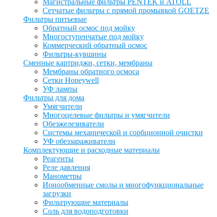
Магистральные фильтры PENTEK и ATOLL
Сетчатые фильтры с прямой промывкой GOETZE
Фильтры питьевые
Обратный осмос под мойку
Многоступенчатые под мойку
Коммерческий обратный осмос
Фильтры-кувшины
Сменные картриджи, сетки, мембраны
Мембраны обратного осмоса
Сетки Honeywell
УФ лампы
Фильтры для дома
Умягчители
Многоцелевые фильтры и умягчители
Обезжелезиватели
Системы механической и сорбционной очистки
УФ обеззараживатели
Комплектующие и расходные материалы
Реагенты
Реле давления
Манометры
Ионообменные смолы и многофункциональные
загрузки
Фильтрующие материалы
Соль для водоподготовки