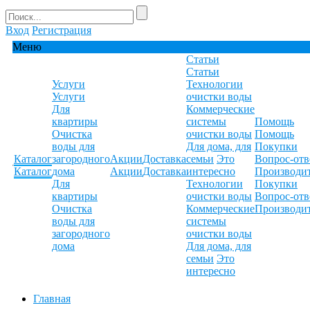
Вход
Регистрация
Меню
Статьи
Статьи
Услуги
Технологии
Услуги
очистки воды
Для
Коммерческие
квартиры
системы
Помощь
Очистка
очистки воды
Помощь
воды для
Для дома, для
Покупки
Каталог
загородного
Акции
Доставка
семьи
Это
Вопрос-отв
Каталог
дома
Акции
Доставка
интересно
Производи
Для
Технологии
Покупки
квартиры
очистки воды
Вопрос-отв
Очистка
Коммерческие
Производи
воды для
системы
загородного
очистки воды
дома
Для дома, для
семьи
Это
интересно
Главная