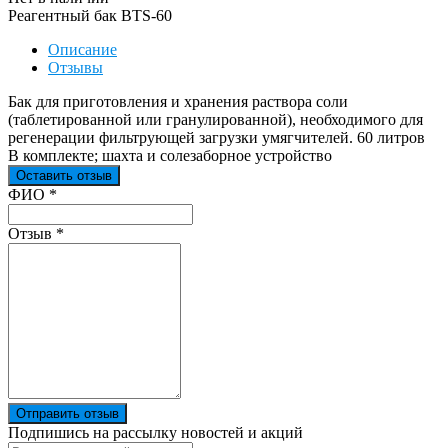
Реагентный бак BTS-60
Описание
Отзывы
Бак для приготовления и хранения раствора соли
(таблетированной или гранулированной), необходимого для
регенерации фильтрующей загрузки умягчителей. 60 литров
В комплекте; шахта и солезаборное устройство
Оставить отзыв
Ваш отзыв был отправлен!
ФИО
*
Отзыв
*
Отправить отзыв
Подпишись на рассылку новостей и акций