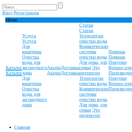
Вход
Регистрация
Меню
Статьи
Статьи
Услуги
Технологии
Услуги
очистки воды
Для
Коммерческие
квартиры
системы
Помощь
Очистка
очистки воды
Помощь
воды для
Для дома, для
Покупки
Каталог
загородного
Акции
Доставка
семьи
Это
Вопрос-отв
Каталог
дома
Акции
Доставка
интересно
Производи
Для
Технологии
Покупки
квартиры
очистки воды
Вопрос-отв
Очистка
Коммерческие
Производи
воды для
системы
загородного
очистки воды
дома
Для дома, для
семьи
Это
интересно
Главная