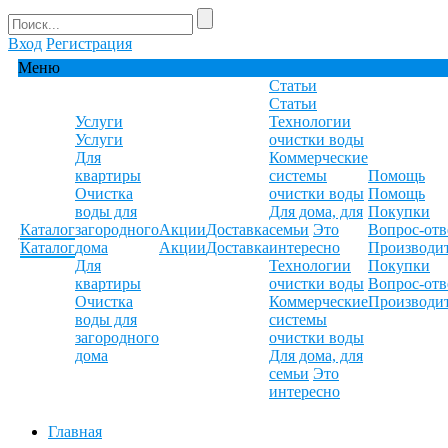
Вход
Регистрация
Меню
Статьи
Статьи
Услуги
Технологии
Услуги
очистки воды
Для
Коммерческие
квартиры
системы
Помощь
Очистка
очистки воды
Помощь
воды для
Для дома, для
Покупки
Каталог
загородного
Акции
Доставка
семьи
Это
Вопрос-отв
Каталог
дома
Акции
Доставка
интересно
Производи
Для
Технологии
Покупки
квартиры
очистки воды
Вопрос-отв
Очистка
Коммерческие
Производи
воды для
системы
загородного
очистки воды
дома
Для дома, для
семьи
Это
интересно
Главная