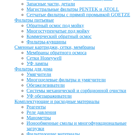
Запасные части, детали
Магистральные фильтры PENTEK и ATOLL
Сетчатые фильтры с прямой промывкой GOETZE
Фильтры питьевые
Обратный осмос под мойку
Многоступенчатые под мойку
Коммерческий обратный осмос
Фильтры-кувшины
Сменные картриджи, сетки, мембраны
Мембраны обратного осмоса
Сетки Honeywell
УФ лампы
Фильтры для дома
Умягчители
Многоцелевые фильтры и умягчители
Обезжелезиватели
Системы механической и сорбционной очистки
УФ обеззараживатели
Комплектующие и расходные материалы
Реагенты
Реле давления
Манометры
Ионообменные смолы и многофункциональные
загрузки
Фильтрующие материалы