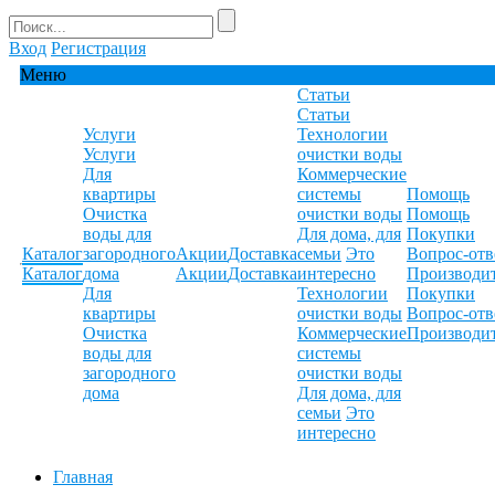
Вход
Регистрация
Меню
Статьи
Статьи
Услуги
Технологии
Услуги
очистки воды
Для
Коммерческие
квартиры
системы
Помощь
Очистка
очистки воды
Помощь
воды для
Для дома, для
Покупки
Каталог
загородного
Акции
Доставка
семьи
Это
Вопрос-отв
Каталог
дома
Акции
Доставка
интересно
Производи
Для
Технологии
Покупки
квартиры
очистки воды
Вопрос-отв
Очистка
Коммерческие
Производи
воды для
системы
загородного
очистки воды
дома
Для дома, для
семьи
Это
интересно
Главная