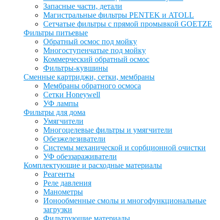
Запасные части, детали
Магистральные фильтры PENTEK и ATOLL
Сетчатые фильтры с прямой промывкой GOETZE
Фильтры питьевые
Обратный осмос под мойку
Многоступенчатые под мойку
Коммерческий обратный осмос
Фильтры-кувшины
Сменные картриджи, сетки, мембраны
Мембраны обратного осмоса
Сетки Honeywell
УФ лампы
Фильтры для дома
Умягчители
Многоцелевые фильтры и умягчители
Обезжелезиватели
Системы механической и сорбционной очистки
УФ обеззараживатели
Комплектующие и расходные материалы
Реагенты
Реле давления
Манометры
Ионообменные смолы и многофункциональные
загрузки
Фильтрующие материалы