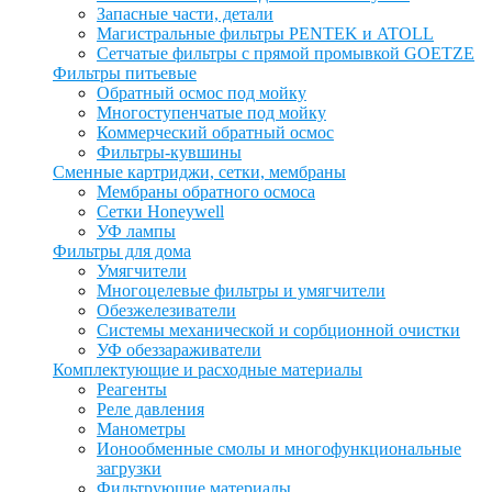
Запасные части, детали
Магистральные фильтры PENTEK и ATOLL
Сетчатые фильтры с прямой промывкой GOETZE
Фильтры питьевые
Обратный осмос под мойку
Многоступенчатые под мойку
Коммерческий обратный осмос
Фильтры-кувшины
Сменные картриджи, сетки, мембраны
Мембраны обратного осмоса
Сетки Honeywell
УФ лампы
Фильтры для дома
Умягчители
Многоцелевые фильтры и умягчители
Обезжелезиватели
Системы механической и сорбционной очистки
УФ обеззараживатели
Комплектующие и расходные материалы
Реагенты
Реле давления
Манометры
Ионообменные смолы и многофункциональные
загрузки
Фильтрующие материалы