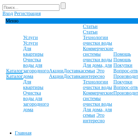
Вход
Регистрация
Меню
Статьи
Статьи
Услуги
Технологии
Услуги
очистки воды
Для
Коммерческие
квартиры
системы
Помощь
Очистка
очистки воды
Помощь
воды для
Для дома, для
Покупки
Каталог
загородного
Акции
Доставка
семьи
Это
Вопрос-отв
Каталог
дома
Акции
Доставка
интересно
Производи
Для
Технологии
Покупки
квартиры
очистки воды
Вопрос-отв
Очистка
Коммерческие
Производи
воды для
системы
загородного
очистки воды
дома
Для дома, для
семьи
Это
интересно
Главная