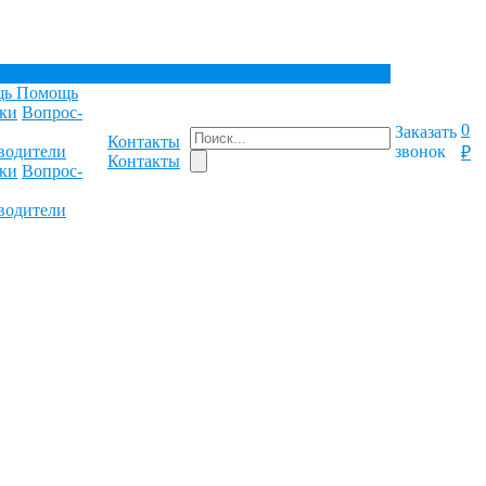
щь
Помощь
ки
Вопрос-
0
Заказать
Контакты
водители
звонок
₽
Контакты
ки
Вопрос-
водители