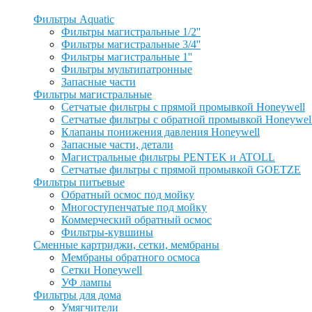
Фильтры Aquatic
Фильтры магистральные 1/2''
Фильтры магистральные 3/4''
Фильтры магистральные 1''
Фильтры мультипатронные
Запасные части
Фильтры магистральные
Сетчатые фильтры с прямой промывкой Honeywell
Сетчатые фильтры с обратной промывкой Honeywel
Клапаны понижения давления Honeywell
Запасные части, детали
Магистральные фильтры PENTEK и ATOLL
Сетчатые фильтры с прямой промывкой GOETZE
Фильтры питьевые
Обратный осмос под мойку
Многоступенчатые под мойку
Коммерческий обратный осмос
Фильтры-кувшины
Сменные картриджи, сетки, мембраны
Мембраны обратного осмоса
Сетки Honeywell
УФ лампы
Фильтры для дома
Умягчители