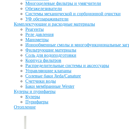
Многоцелевые фильтры и умягчители
Обезжелезиватели
Системы механической и сорбционной очистки
УФ обеззараживатели
Комплектующие и расходные материалы
Реагенты
Реле давления
Манометры
Ионообменные смолы и многофункциональные заг
Фильтрующие материалы
Соль для водоподготовки
Корпуса фильтров
Распределительные системы и аксессуары
Управляющие клапаны
Солевые баки Jieda/Canature
Счетчики воды
Баки мембранные Wester
Кулеры и пурифаеры
Кулеры
Пурифаеры
Отопление