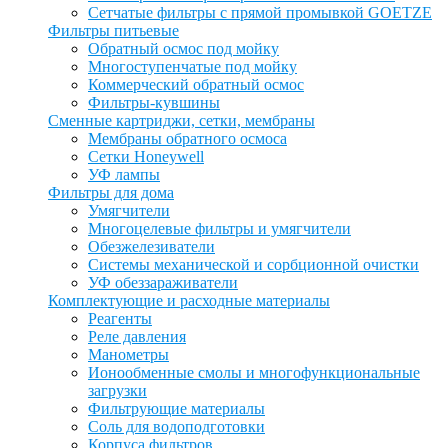
Сетчатые фильтры с прямой промывкой GOETZE
Фильтры питьевые
Обратный осмос под мойку
Многоступенчатые под мойку
Коммерческий обратный осмос
Фильтры-кувшины
Сменные картриджи, сетки, мембраны
Мембраны обратного осмоса
Сетки Honeywell
УФ лампы
Фильтры для дома
Умягчители
Многоцелевые фильтры и умягчители
Обезжелезиватели
Системы механической и сорбционной очистки
УФ обеззараживатели
Комплектующие и расходные материалы
Реагенты
Реле давления
Манометры
Ионообменные смолы и многофункциональные
загрузки
Фильтрующие материалы
Соль для водоподготовки
Корпуса фильтров