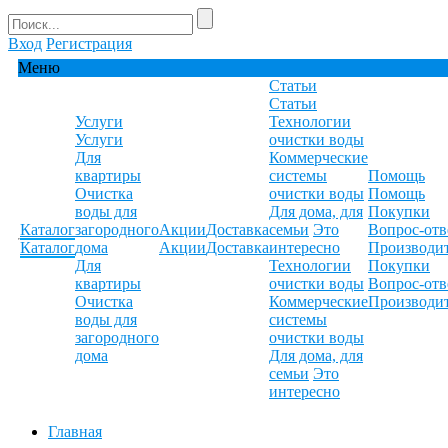
Вход
Регистрация
Меню
Статьи
Статьи
Услуги
Технологии
Услуги
очистки воды
Для
Коммерческие
квартиры
системы
Помощь
Очистка
очистки воды
Помощь
воды для
Для дома, для
Покупки
Каталог
загородного
Акции
Доставка
семьи
Это
Вопрос-отв
Каталог
дома
Акции
Доставка
интересно
Производи
Для
Технологии
Покупки
квартиры
очистки воды
Вопрос-отв
Очистка
Коммерческие
Производи
воды для
системы
загородного
очистки воды
дома
Для дома, для
семьи
Это
интересно
Главная