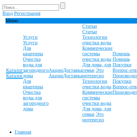
Вход
Регистрация
Меню
Статьи
Статьи
Услуги
Технологии
Услуги
очистки воды
Для
Коммерческие
квартиры
системы
Помощь
Очистка
очистки воды
Помощь
воды для
Для дома, для
Покупки
Каталог
загородного
Акции
Доставка
семьи
Это
Вопрос-отв
Каталог
дома
Акции
Доставка
интересно
Производи
Для
Технологии
Покупки
квартиры
очистки воды
Вопрос-отв
Очистка
Коммерческие
Производи
воды для
системы
загородного
очистки воды
дома
Для дома, для
семьи
Это
интересно
Главная