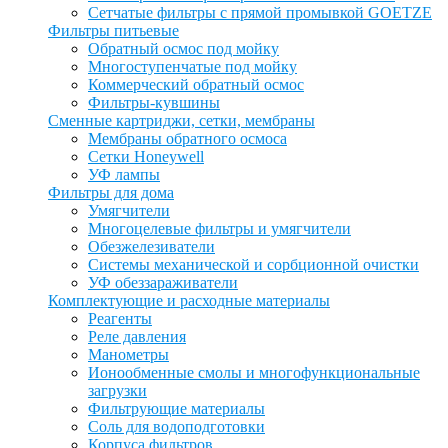
Сетчатые фильтры с прямой промывкой GOETZE
Фильтры питьевые
Обратный осмос под мойку
Многоступенчатые под мойку
Коммерческий обратный осмос
Фильтры-кувшины
Сменные картриджи, сетки, мембраны
Мембраны обратного осмоса
Сетки Honeywell
УФ лампы
Фильтры для дома
Умягчители
Многоцелевые фильтры и умягчители
Обезжелезиватели
Системы механической и сорбционной очистки
УФ обеззараживатели
Комплектующие и расходные материалы
Реагенты
Реле давления
Манометры
Ионообменные смолы и многофункциональные
загрузки
Фильтрующие материалы
Соль для водоподготовки
Корпуса фильтров