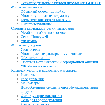
Сетчатые фильтры с прямой промывкой GOETZE
Фильтры питьевые
Обратный осмос под мойку
Многоступенчатые под мойку
Коммерческий обратный осмос
Фильтры-кувшины
Сменные картриджи, сетки, мембраны
Мембраны обратного осмоса
Сетки Honeywell
УФ лампы
Фильтры для дома
Умягчители
Многоцелевые фильтры и умягчители
Обезжелезиватели
Системы механической и сорбционной очистки
УФ обеззараживатели
Комплектующие и расходные материалы
Реагенты
Реле давления
Манометры
Ионообменные смолы и многофункциональные
загрузки
Фильтрующие материалы
Соль для водоподготовки
Корпуса фильтров