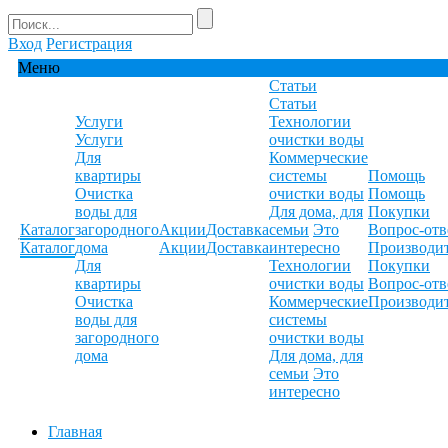
Вход
Регистрация
Меню
Статьи
Статьи
Услуги
Технологии
Услуги
очистки воды
Для
Коммерческие
квартиры
системы
Помощь
Очистка
очистки воды
Помощь
воды для
Для дома, для
Покупки
Каталог
загородного
Акции
Доставка
семьи
Это
Вопрос-отв
Каталог
дома
Акции
Доставка
интересно
Производи
Для
Технологии
Покупки
квартиры
очистки воды
Вопрос-отв
Очистка
Коммерческие
Производи
воды для
системы
загородного
очистки воды
дома
Для дома, для
семьи
Это
интересно
Главная