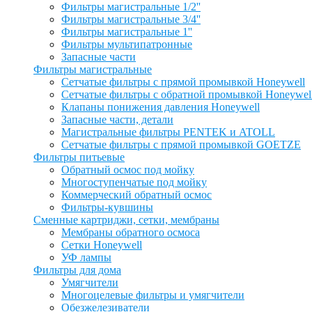
Фильтры магистральные 1/2''
Фильтры магистральные 3/4''
Фильтры магистральные 1''
Фильтры мультипатронные
Запасные части
Фильтры магистральные
Сетчатые фильтры с прямой промывкой Honeywell
Сетчатые фильтры с обратной промывкой Honeywel
Клапаны понижения давления Honeywell
Запасные части, детали
Магистральные фильтры PENTEK и ATOLL
Сетчатые фильтры с прямой промывкой GOETZE
Фильтры питьевые
Обратный осмос под мойку
Многоступенчатые под мойку
Коммерческий обратный осмос
Фильтры-кувшины
Сменные картриджи, сетки, мембраны
Мембраны обратного осмоса
Сетки Honeywell
УФ лампы
Фильтры для дома
Умягчители
Многоцелевые фильтры и умягчители
Обезжелезиватели