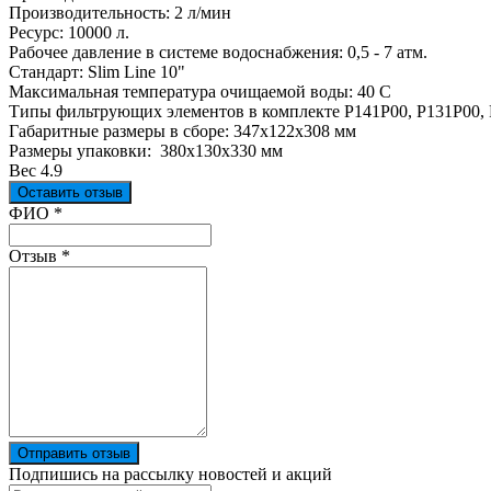
Производительность: 2 л/мин
Ресурс: 10000 л.
Рабочее давление в системе водоснабжения: 0,5 - 7 атм.
Стандарт: Slim Line 10"
Максимальная температура очищаемой воды: 40 С
Типы фильтрующих элементов в комплекте Р141Р00, Р131Р00,
Габаритные размеры в сборе: 347x122x308 мм
Размеры упаковки: 380x130x330 мм
Вес 4.9
Оставить отзыв
Ваш отзыв был отправлен!
ФИО
*
Отзыв
*
Отправить отзыв
Подпишись на рассылку новостей и акций