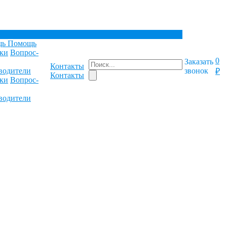
щь
Помощь
ки
Вопрос-
0
Заказать
Контакты
водители
звонок
₽
Контакты
ки
Вопрос-
водители