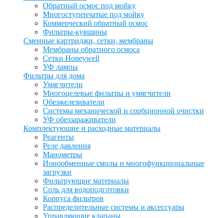
Обратный осмос под мойку
Многоступенчатые под мойку
Коммерческий обратный осмос
Фильтры-кувшины
Сменные картриджи, сетки, мембраны
Мембраны обратного осмоса
Сетки Honeywell
УФ лампы
Фильтры для дома
Умягчители
Многоцелевые фильтры и умягчители
Обезжелезиватели
Системы механической и сорбционной очистки
УФ обеззараживатели
Комплектующие и расходные материалы
Реагенты
Реле давления
Манометры
Ионообменные смолы и многофункциональные
загрузки
Фильтрующие материалы
Соль для водоподготовки
Корпуса фильтров
Распределительные системы и аксессуары
Управляющие клапаны