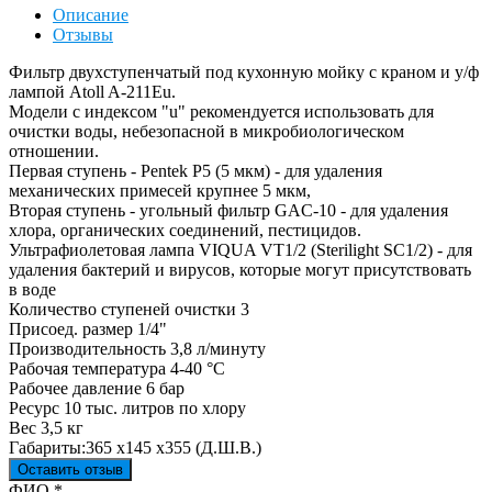
Описание
Отзывы
Фильтр двухступенчатый под кухонную мойку с краном и у/ф
лампой Atoll A-211Eu.
Модели с индексом "u" рекомендуется использовать для
очистки воды, небезопасной в микробиологическом
отношении.
Первая ступень - Pentek P5 (5 мкм) - для удаления
механических примесей крупнее 5 мкм,
Вторая ступень - угольный фильтр GAC-10 - для удаления
хлора, органических соединений, пестицидов.
Ультрафиолетовая лампа VIQUA VT1/2 (Sterilight SC1/2) - для
удаления бактерий и вирусов, которые могут присутствовать
в воде
Количество ступеней очистки 3
Присоед. размер 1/4"
Производительность 3,8 л/минуту
Рабочая температура 4-40 °C
Рабочее давление 6 бар
Ресурс 10 тыс. литров по хлору
Вес 3,5 кг
Габариты:365 х145 х355 (Д.Ш.В.)
Оставить отзыв
Ваш отзыв был отправлен!
ФИО
*