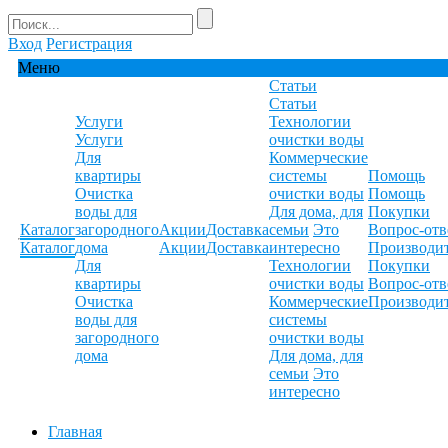
Вход
Регистрация
Меню
Статьи
Статьи
Услуги
Технологии
Услуги
очистки воды
Для
Коммерческие
квартиры
системы
Помощь
Очистка
очистки воды
Помощь
воды для
Для дома, для
Покупки
Каталог
загородного
Акции
Доставка
семьи
Это
Вопрос-отв
Каталог
дома
Акции
Доставка
интересно
Производи
Для
Технологии
Покупки
квартиры
очистки воды
Вопрос-отв
Очистка
Коммерческие
Производи
воды для
системы
загородного
очистки воды
дома
Для дома, для
семьи
Это
интересно
Главная