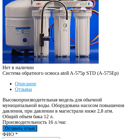
Нет в наличии
Система обратного осмоса atoll A-575p STD (A-575Ep)
Описание
Отзывы
Высокопроизводительная модель для обычной
муниципальной воды. Оборудована насосом повышения
давления, при давлении в магистрали ниже 2,8 атм.
Общий объем бака 12 л.
Производительность 16 л.\час
Оставить отзыв
Ваш отзыв был отправлен!
ФИО
*