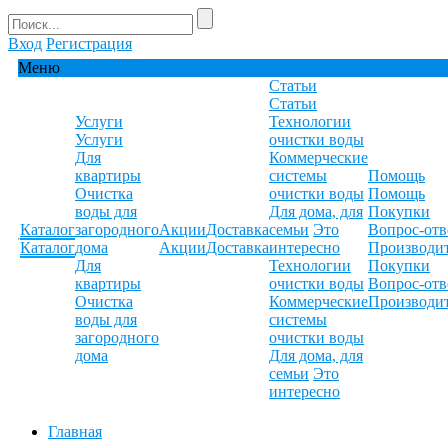
Вход
Регистрация
Меню
Статьи
Статьи
Услуги
Технологии
Услуги
очистки воды
Для
Коммерческие
квартиры
системы
Помощь
Очистка
очистки воды
Помощь
воды для
Для дома, для
Покупки
Каталог
загородного
Акции
Доставка
семьи
Это
Вопрос-отв
Каталог
дома
Акции
Доставка
интересно
Производи
Для
Технологии
Покупки
квартиры
очистки воды
Вопрос-отв
Очистка
Коммерческие
Производи
воды для
системы
загородного
очистки воды
дома
Для дома, для
семьи
Это
интересно
Главная