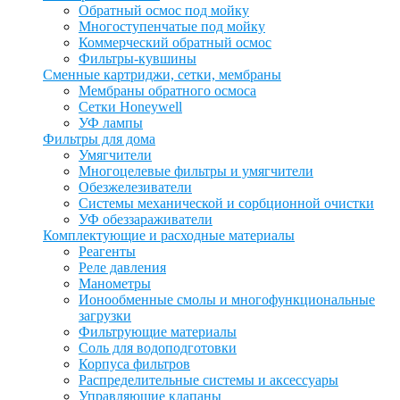
Обратный осмос под мойку
Многоступенчатые под мойку
Коммерческий обратный осмос
Фильтры-кувшины
Сменные картриджи, сетки, мембраны
Мембраны обратного осмоса
Сетки Honeywell
УФ лампы
Фильтры для дома
Умягчители
Многоцелевые фильтры и умягчители
Обезжелезиватели
Системы механической и сорбционной очистки
УФ обеззараживатели
Комплектующие и расходные материалы
Реагенты
Реле давления
Манометры
Ионообменные смолы и многофункциональные
загрузки
Фильтрующие материалы
Соль для водоподготовки
Корпуса фильтров
Распределительные системы и аксессуары
Управляющие клапаны